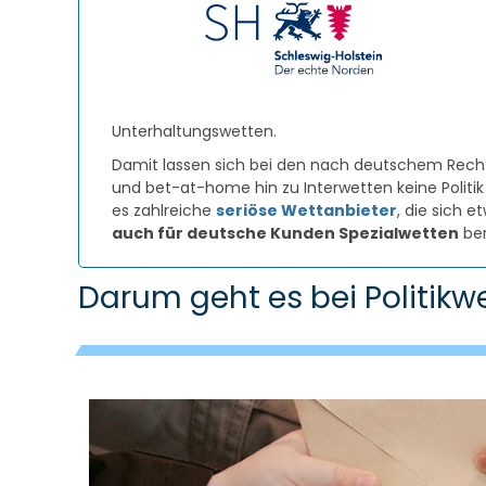
Unterhaltungswetten.
Damit lassen sich bei den nach deutschem Rec
und bet-at-home hin zu Interwetten keine Politi
es zahlreiche
seriöse Wettanbieter
, die sich 
auch für deutsche Kunden Spezialwetten
ber
Darum geht es bei Politikw