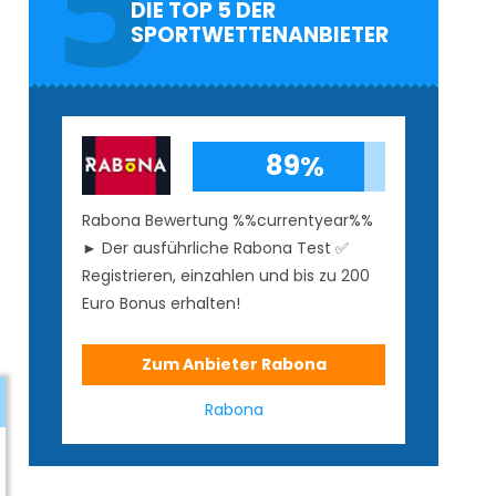
DIE TOP 5 DER
SPORTWETTENANBIETER
89
%
Rabona Bewertung %%currentyear%%
Ansehen
► Der ausführliche Rabona Test ✅
Registrieren, einzahlen und bis zu 200
Euro Bonus erhalten!
Zum Anbieter Rabona
Rabona