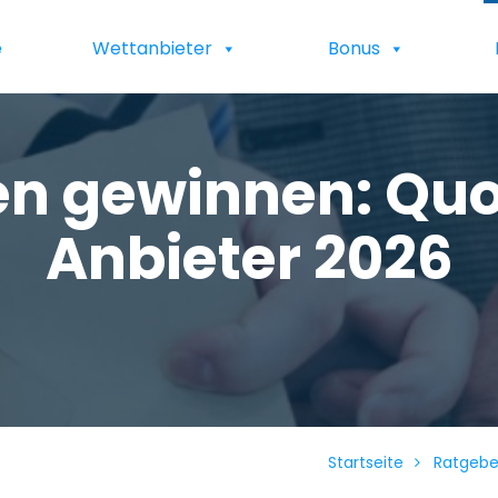
e
Wettanbieter
Bonus
ten gewinnen: Qu
Anbieter 2026
Startseite
Ratgebe