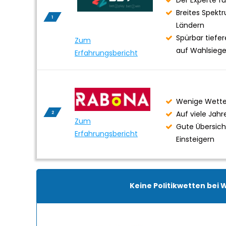
Der Experte f
Breites Spektr
Ländern
Spürbar tiefe
Zum
auf Wahlsiege
Erfahrungsbericht
Wenige Wetten
Auf viele Jah
Zum
Gute Übersich
Erfahrungsbericht
Einsteigern
Keine Politikwetten bei 