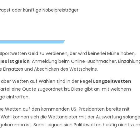
apst oder künftige Nobelpreisträger
 Sportwetten Geld zu verdienen, der wird keinerlei Mühe haben,
lles ist gleich
: Anmeldung beim Online-Buchmacher, Einzahlun
es Einsatzes und Abschicken des Wettscheins.
 aber Wetten auf Wahlen sind in der Regel
Langzeitwetten
artei eine Quote zugeordnet ist. Diese gibt an, mit welchem
age eintreffen.
weise Wetten auf den kommenden US-Präsidenten bereits mit
 Wahl können sich die Wettanbieter mit der Auswertung solang
gekommen ist. Somit eignen sich Politikwetten häufig nicht zu