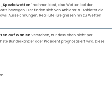
 „
Spezialwetten
“ rechnen lässt, also Wetten bei den
rts bewegen. Hier finden sich von Anbieter zu Anbieter die
ows, Auszeichnungen, Real-Life-Ereignissen hin zu Wetten
tten auf Wahlen
verstehen, nur dass eben nicht per
ste Bundeskanzler oder Präsident prognostiziert wird. Diese
en