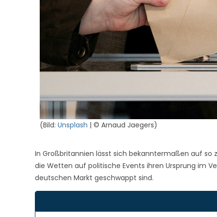
(Bild:
Unsplash
| © Arnaud Jaegers)
In Großbritannien lässt sich bekanntermaßen auf so z
die Wetten auf politische Events ihren Ursprung im V
deutschen Markt geschwappt sind.